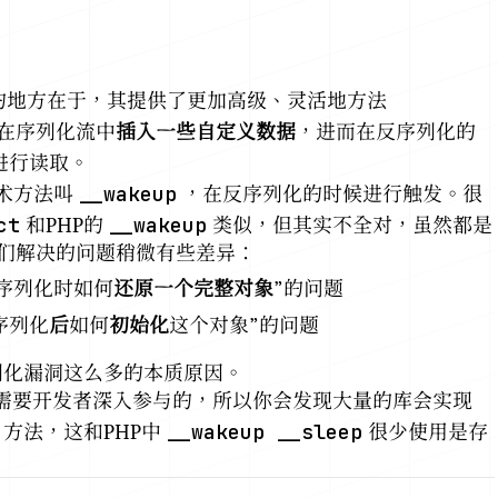
更深入的地方在于，其提供了更加高级、灵活地方法
在序列化流中
插入一些自定义数据
，进而在反序列化的
进行读取。
__wakeup
魔术方法叫
，在反序列化的时候进行触发。很
ct
__wakeup
和PHP的
类似，但其实不全对，虽然都是
们解决的问题稍微有些差异：
序列化时如何
还原一个完整对象
”的问题
序列化
后
如何
初始化
这个对象”的问题
序列化漏洞这么多的本质原因。
是需要开发者深入参与的，所以你会发现大量的库会实现
__wakeup __sleep
方法，这和PHP中
很少使用是存