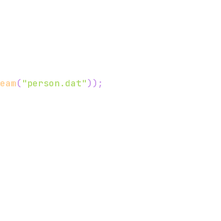
eam
(
"person.dat"
)
)
;