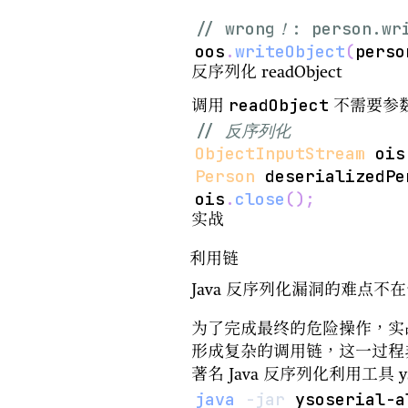
// wrong！: person.wr
oos
.
writeObject
(
perso
反序列化 readObject
readObject
调用
不需要参
// 反序列化
ObjectInputStream
 ois
Person
 deserializedPe
ois
.
close
(
)
;
实战
利用链
Java 反序列化漏洞的难点
为了完成最终的危险操作，实战中
形成复杂的调用链，这一过程
著名 Java 反序列化利用工具 
java
-jar