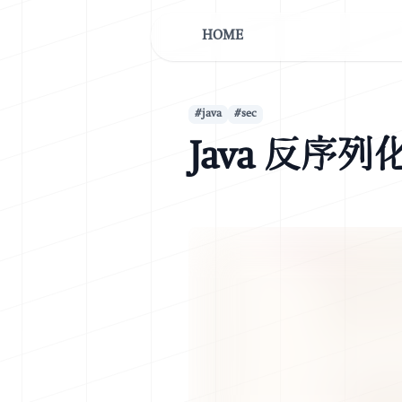
HOME
#
java
#
sec
Java 反序列