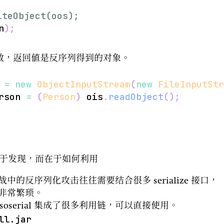
iteObject(oos);
n
)
;
数，返回值是反序列得到的对象。
 
=
new
ObjectInputStream
(
new
FileInputStr
rson 
=
(
Person
)
 ois
.
readObject
(
)
;
不在于发现，而在于如何利用
的反序列化攻击往往需要结合很多 serialize 接口，
非常繁琐。
ysoserial 集成了很多利用链，可以直接使用。