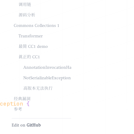
调用链
源码分析
Commons Collections 1
Transformer
最简 CC1 demo
真正的 CC1
AnnotationInvocationHandler
NotSerializableException
高版本无法执行
经典漏洞
ception
{
参考
Edit on
GitHub