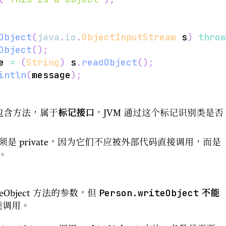
Object
(
java
.
io
.
ObjectInputStream
 s
)
throw
Object
(
)
;
e 
=
(
String
)
 s
.
readObject
(
)
;
intln
(
message
)
;
包含方法，属于
标记接口
，JVM 通过这个标记识别类是否
须是 private，因为它们不应被外部代码直接调用，而是
。
Person.writeObject
iteObject 方法的参数，但
不能
类调用。