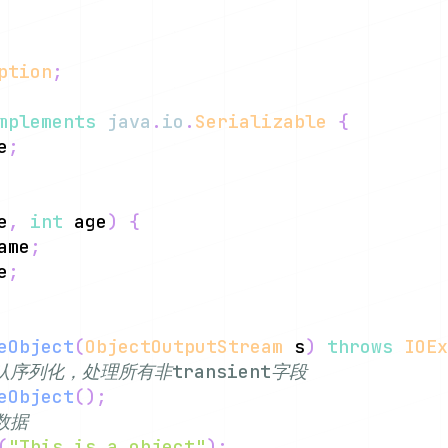
ption
;
mplements
java
.
io
.
Serializable
{
e
;
e
,
int
 age
)
{
ame
;
e
;
eObject
(
ObjectOutputStream
 s
)
throws
IOEx
默认序列化，处理所有非transient字段
eObject
(
)
;
数据
(
"This is a object"
)
;