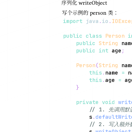
序列化 writeObject
写个示例的 person 类：
import
java
.
io
.
IOExce
public
class
Person
i
public
String
 nam
public
int
 age
;
Person
(
String
 nam
this
.
name 
=
 n
this
.
age 
=
 ag
}
private
void
writ
// 1. 先调用
	    s
.
defaultWrit
// 2. 写入额外
	    s
.
writeObject