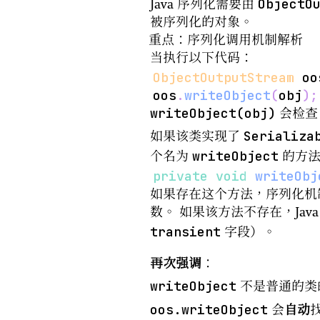
ObjectO
Java 序列化需要由
被序列化的对象。
重点：序列化调用机制解析
当执行以下代码：
ObjectOutputStream
 oo
oos
.
writeObject
(
obj
)
;
writeObject(obj)
会检查 
Serializa
如果该类实现了
writeObject
个名为
的方法
private
void
writeObj
如果存在这个方法，序列化机
数。 如果该方法不存在，Ja
transient
字段）。
再次强调
：
writeObject
不是普通的类
oos.writeObject
会
自动