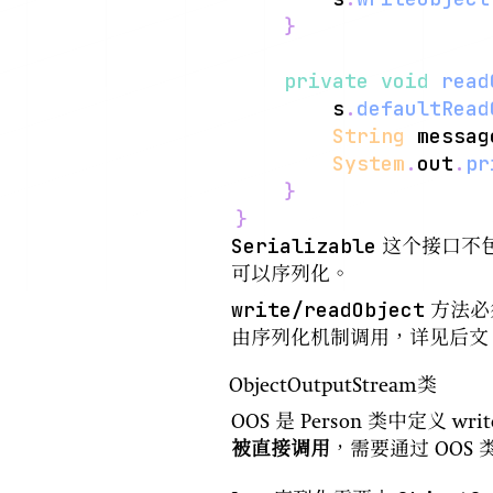
}
private
void
read
		s
.
defaultRead
String
 messag
System
.
out
.
pr
}
}
Serializable
这个接口不
可以序列化。
write/readObject
方法必
由序列化机制调用，详见后文
ObjectOutputStream类
OOS 是 Person 类中定义 wr
被直接调用
，需要通过 OOS 