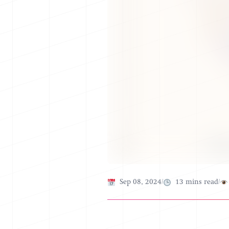
Published on
Sep 08, 2024
/
13
mins read
/