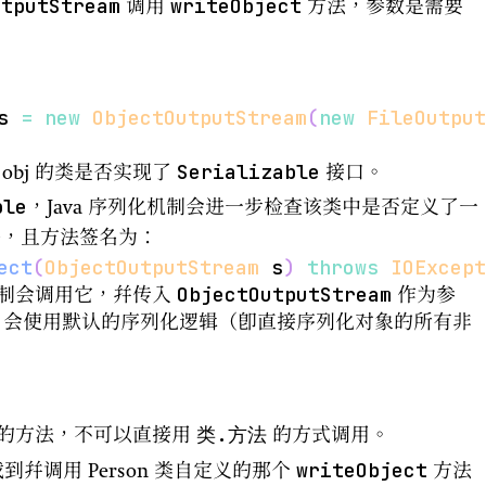
utputStream
writeObject
调用
方法，参数是需要
s 
=
new
ObjectOutputStream
(
new
FileOutput
Serializable
obj 的类是否实现了
接口。
ble
，Java 序列化机制会进一步检查该类中是否定义了一
，且方法签名为：
ect
(
ObjectOutputStream
 s
)
throws
IOExcept
ObjectOutputStream
制会调用它，并传入
作为参
va 会使用默认的序列化逻辑（即直接序列化对象的所有非
类.方法
的方法，不可以直接用
的方式调用。
writeObject
找到并调用 Person 类自定义的那个
方法