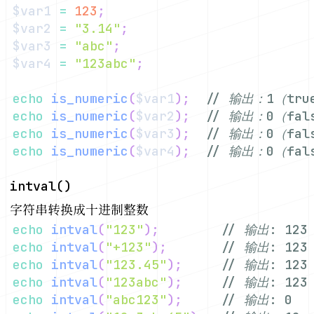
$var1
=
123
;
$var2
=
"3.14"
;
$var3
=
"abc"
;
$var4
=
"123abc"
;
echo
is_numeric
(
$var1
)
;
// 输出：1（tru
echo
is_numeric
(
$var2
)
;
// 输出：0（fal
echo
is_numeric
(
$var3
)
;
// 输出：0（fal
echo
is_numeric
(
$var4
)
;
// 输出：0（fal
intval()
字符串转换成十进制整数
echo
intval
(
"123"
)
;
// 输出: 123
echo
intval
(
"+123"
)
;
// 输出: 123
echo
intval
(
"123.45"
)
;
// 输出: 123
echo
intval
(
"123abc"
)
;
// 输出: 123
echo
intval
(
"abc123"
)
;
// 输出: 0