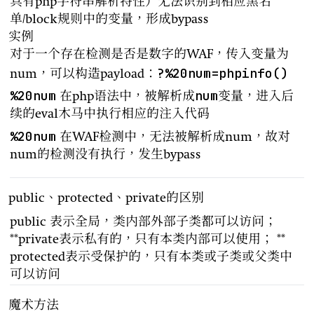
具有php字符串解析特性）无法识别到相应黑名
单/block规则中的变量，形成bypass
实例
对于一个存在检测是否是数字的WAF，传入变量为
?%20num=phpinfo()
num，可以构造payload：
%20num
num
在php语法中，被解析成
变量，进入后
续的eval木马中执行相应的注入代码
%20num
在WAF检测中，无法被解析成num，故对
num的检测没有执行，发生bypass
public、protected、private的区别
public 表示全局，类内部外部子类都可以访问；
**private表示私有的，只有本类内部可以使用； **
protected表示受保护的，只有本类或子类或父类中
可以访问
魔术方法