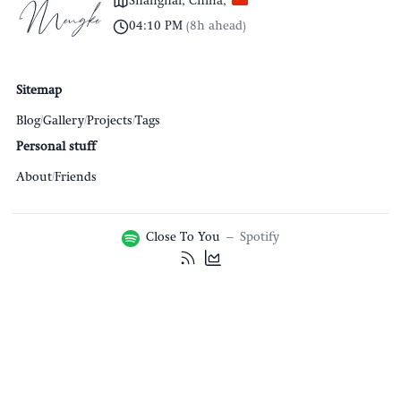
Shanghai, China
,
04:10 PM
(
8h ahead
)
Sitemap
Blog
/
Gallery
/
Projects
/
Tags
Personal stuff
About
/
Friends
Close To You
–
Spotify