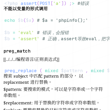
<?php
assert
(
POST
[
'a'
]
)
;
>
#错误
不能以变量的形式调用
echo
$b
(
$a
)
# $a = 'phpinfo();'
$b
=
'eval'
# 错误，会报错
$b
=
'assert'
# 正确，assert等效eval，把
preg_match
[[../../../编程语言/正则表达式]]
preg_replace
(
mixed
$pattern
,
mixed
$
搜索 subject 中匹配 pattern 的部分， 以
replacement 进行替换。
$pattern: 要搜索的模式，可以是字符串或一个字符
串数组。
$replacement: 用于替换的字符串或字符串数组。