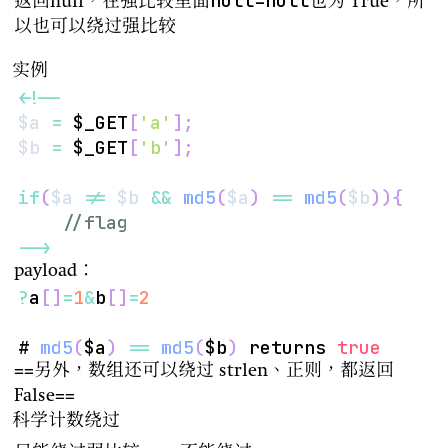
null=null
返回null，在强比较里面
也为 True，所
以也可以绕过强比较
实例
<
!
--
$a
=
$_GET
[
'a'
]
;
$b
=
$_GET
[
'b'
]
;
if
(
$a
!=
$b
&&
md5
(
$a
)
==
md5
(
$b
)
)
{
//flag
--
>
payload：
?
a
[
]
=
1
&
b
[
]
=
2
# 
md5
(
$a
)
==
md5
(
$b
)
 returns 
true
==另外，数组还可以绕过 strlen、正则，都返回
False==
科学计数绕过