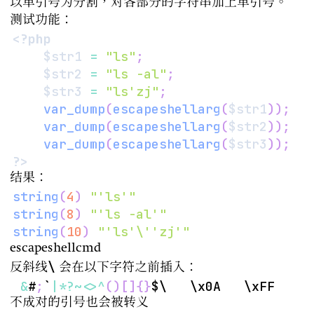
以单引号为分割，对各部分的字符串加上单引号。
测试功能：
<?php
$str1
=
"ls"
;
$str2
=
"ls -al"
;
$str3
=
"ls'zj"
;
var_dump
(
escapeshellarg
(
$str1
)
)
;
var_dump
(
escapeshellarg
(
$str2
)
)
;
var_dump
(
escapeshellarg
(
$str3
)
)
;
?>
结果：
string
(
4
)
"'ls'"
string
(
8
)
"'ls -al'"
string
(
10
)
"'ls'\''zj'"
escapeshellcmd
\
反斜线
会在以下字符之前插入：
&
#
;
`
|
*
?
~
<
>
^
(
)
[
]
{
}
不成对的引号也会被转义