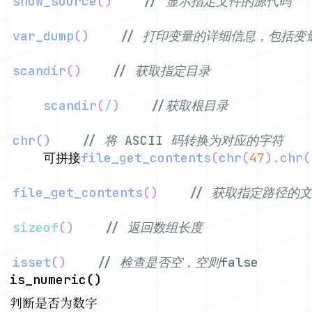
show_source
(
)
// 显示指定文件的源代码
var_dump
(
)
// 打印变量的详细信息，包括变
scandir
(
)
// 获取指定目录
scandir
(
/
)
//获取根目录
chr
(
)
// 将 ASCII 码转换为对应的字符
	可拼接
file_get_contents
(
chr
(
47
)
.
chr
(
file_get_contents
(
)
// 获取指定路径的
sizeof
(
)
// 返回数组长度
isset
(
)
// 检查是否空，空则false
is_numeric()
判断是否为数字