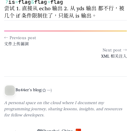
?
is
=
flag
&
flag
=
尝试 1. 直接从 echo 输出 2. 从 yds 输出 都不行，被
几个 if 条件限制住了，只能从 is 输出。
← Previous post
文件上传漏洞
Next post →
XML 相关注入
Bu44er's blog
(
---
)
A personal space on the cloud where I document my
programming journey, sharing lessons, insights, and resources
for fellow developers.