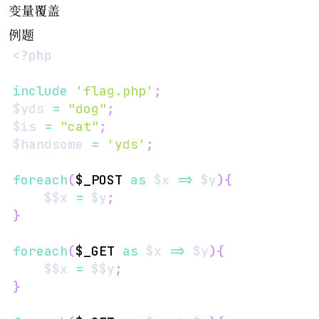
变量覆盖
例题
<?php
include
'flag.php'
;
$yds
=
"dog"
;
$is
=
"cat"
;
$handsome
=
'yds'
;
foreach
(
$_POST
as
$x
=>
$y
)
{
$$x
=
$y
;
}
foreach
(
$_GET
as
$x
=>
$y
)
{
$$x
=
$$y
;
}