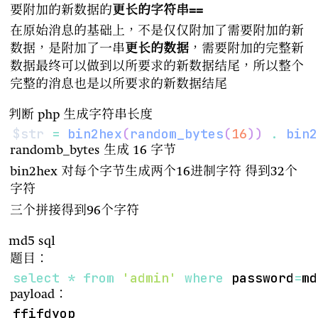
要附加的新数据的
更长的字符串==
在原始消息的基础上，不是仅仅附加了需要附加的新
数据，是附加了一串
更长的数据
，需要附加的完整新
数据最终可以做到以所要求的新数据结尾，所以整个
完整的消息也是以所要求的新数据结尾
判断 php 生成字符串长度
$str
=
bin2hex
(
random_bytes
(
16
)
)
.
bin2
randomb_bytes 生成 16 字节
bin2hex 对每个字节生成两个16进制字符 得到32个
字符
三个拼接得到96个字符
md5 sql
题目：
select
*
from
'admin'
where
 password
=
md
payload：