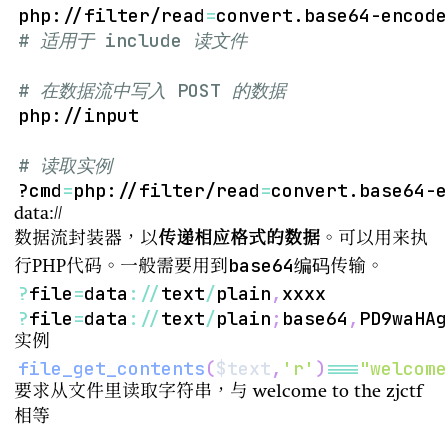
php://filter/read
=
convert.base64-encode
# 适用于 include 读文件
# 在数据流中写入 POST 的数据
# 读取实例
?cmd
=
php://filter/read
=
convert.base64-e
data://
数据流封装器，以
传递相应格式的数据
。可以用来执
base64编码
行PHP代码。一般需要用到
传输。
?
file
=
data
:
/
/
text
/
plain
,
?
file
=
data
:
/
/
text
/
plain
;
base64
,
PD9waHAg
实例
file_get_contents
(
$text
,
'r'
)
===
"welcome
要求从文件里读取字符串，与 welcome to the zjctf
相等