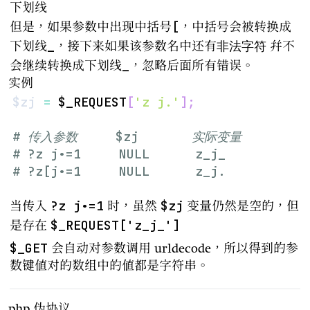
下划线
[
但是，如果参数中出现中括号
，中括号会被转换成
_
非法字符
下划线
，接下来如果该参数名中还有
并不
_
会继续转换成下划线
，忽略后面所有错误。
实例
$zj
=
$_REQUEST
[
'z j.'
]
;
# 传入参数     $zj       实际变量
# ?z j.=1     NULL      z_j_
# ?z[j.=1     NULL      z_j.
?z j.=1
$zj
当传入
时，虽然
变量仍然是空的，但
$_REQUEST['z_j_']
是存在
$_GET
会自动对参数调用 urldecode，所以得到的参
数键值对的数组中的值都是字符串。