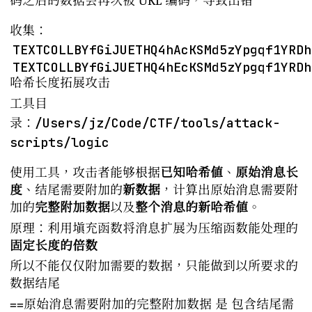
码之后的数据会再次被 URL 编码，导致出错
收集：
TEXTCOLLBYfGiJUETHQ4hAcKSMd5zYpgqf1YRDh
TEXTCOLLBYfGiJUETHQ4hEcKSMd5zYpgqf1YRDh
哈希长度拓展攻击
工具目
/Users/jz/Code/CTF/tools/attack-
录：
scripts/logic
使用工具，攻击者能够根据
已知哈希值
、
原始消息长
度
、结尾需要附加的
新数据
，计算出原始消息需要附
加的
完整附加数据
以及
整个消息的新哈希值
。
原理：利用填充函数将消息扩展为压缩函数能处理的
固定长度的倍数
所以不能仅仅附加需要的数据，只能做到以所要求的
数据结尾
==原始消息需要附加的完整附加数据 是 包含结尾需