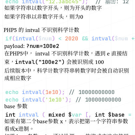
echo
intval
(
"12.3abc45"
)
;
// 输出: 12
如果字符串以数字开头，则为开头的数字
如果字符串以非数字开头，则为0
PHP5 的 intval 不识别科学计数
if
(
intval
(
$num
)
<
2020
&&
intval
(
$num
+
?num=100e2
payload:
在PHP5中， intval 不识别科学计数，遇到 e 直接结
intval("100e2")
束，
会被识别成 100
后续版本中，科学计数字符串转数字时会被自动识别
成相应数字
echo
intval
(
1e10
)
;
// 10000000000
echo
intval
(
'1e10'
)
;
// 10000000000
base 参数
int 
intval
(
 mixed $
var
[
,
 int $base 
=
如果有第二个base参数 x，表示把第一个字符串参数
看成x进制。