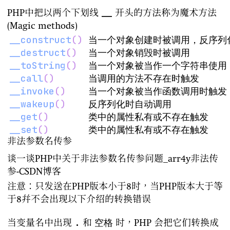
__
PHP中把以两个下划线
开头的方法称为魔术方法
(Magic methods)
__construct
(
)
__destruct
(
)
__toString
(
)
  当一个对象被当作一个字符串使用，
__call
(
)
__invoke
(
)
__wakeup
(
)
__get
(
)
__set
(
)
非法参数名传参
谈一谈PHP中关于非法参数名传参问题_arr4y非法传
参-CSDN博客
注意：只发送在PHP版本小于8时，当PHP版本大于等
于8并不会出现以下介绍的转换错误
.
空格
当变量名中出现
和
时，PHP 会把它们转换成