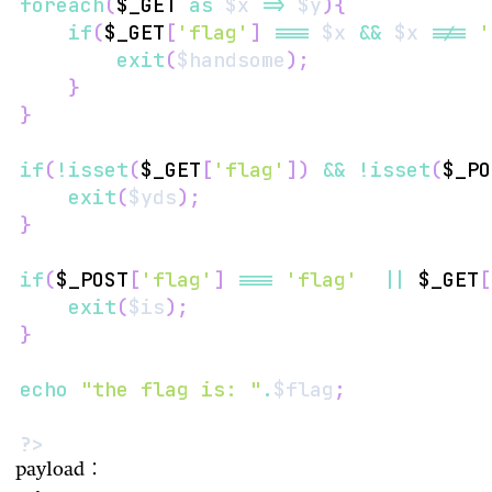
foreach
(
$_GET
as
$x
=>
$y
)
{
if
(
$_GET
[
'flag'
]
===
$x
&&
$x
!==
'
exit
(
$handsome
)
;
}
}
if
(
!
isset
(
$_GET
[
'flag'
]
)
&&
!
isset
(
$_PO
exit
(
$yds
)
;
}
if
(
$_POST
[
'flag'
]
===
'flag'
||
$_GET
[
exit
(
$is
)
;
}
echo
"the flag is: "
.
$flag
;
?>
payload：