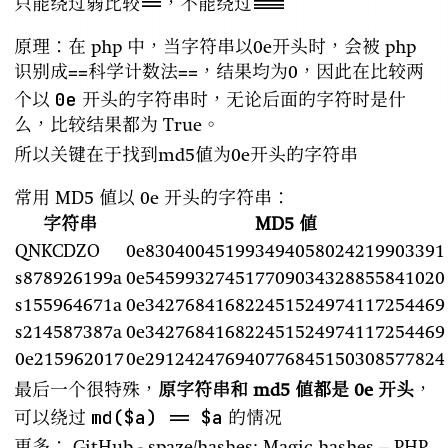
==
===
只能绕过弱比较
，不能绕过
原理：在 php 中，当字符串以0e开头时，会被 php
识别成==科学计数法==，结果均为0，因此在比较两
0e
个以
开头的字符串时，无论后面的字符时是什
么，比较结果都为 True。
所以关键在于找到md5值为0e开头的字符串
常用 MD5 值以 0e 开头的字符串：
字符串
MD5 值
QNKCDZO
0e830400451993494058024219903391
s878926199a
0e545993274517709034328855841020
s155964671a
0e342768416822451524974117254469
s214587387a
0e342768416822451524974117254469
0e215962017
0e291242476940776845150308577824
最后一个很特殊，
原字符串和 md5 值都是 0e 开头
，
md($a) == $a
可以绕过
的情况