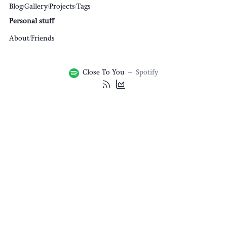
Blog
/
Gallery
/
Projects
/
Tags
Personal stuff
About
/
Friends
Close To You
–
Spotify