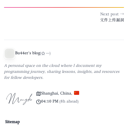
Next post →
文件上传漏洞
Bu44er's blog
(
---
)
A personal space on the cloud where I document my
programming journey, sharing lessons, insights, and resources
for fellow developers.
Shanghai, China
,
04:10 PM
(
8h ahead
)
Sitemap