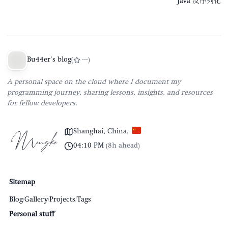
Java 反序列化
Bu44er's blog
(
---
)
A personal space on the cloud where I document my
programming journey, sharing lessons, insights, and resources
for fellow developers.
Shanghai, China
,
04:10 PM
(
8h ahead
)
Sitemap
Blog
/
Gallery
/
Projects
/
Tags
Personal stuff