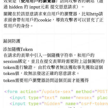
效果是（
使用用戶的瀏覽器
）訪問攻擊者的網站（通
過 hidden 的 input元素 提交惡意請求）。
關鍵在於該惡意請求來自用戶的瀏覽器，比如http請
求頭會帶有用戶的cookie，導致攻擊者可以冒充了正
常用戶的身份。
漏洞防護
添加隨機Token
在請求的表單中引入一個隨機字符串，和用戶的
session綁定，並且在提交表單時需要附上這個獨特的
token進行驗證。 由於攻擊者無法獲取事先獲取這個
token值，故無法發送正確的惡意請求。
token需要用戶瀏覽器訪問這個頁面才能獲得
<
form
action
=
"
/update-sex
"
method
=
"
POST
<
input
type
=
"
text
"
name
=
"
newsex
"
plac
<
input
type
=
"
hidden
"
name
=
"
csrf-token