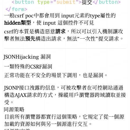
<
button
type
=
"
submit
"
>
提交
</
button
>
</
form
>
一般csrf poc中都會用到 input元素的type屬性的
hidden類型
，使 input 這個控件不可見
csrf的本質是構造惡意
請求
，所以可以引入機制讓攻
擊者無法
預先
構造出請求，無法“一次性”提交請求。
JSONHijacking 漏洞
一類特殊的CSRF漏洞
正常功能在不安全的場景下調用，也是漏洞。
JSONP接口洩露的信息，可被攻擊者在可控網站通過
構造AJAX請求的方式，操縱用戶瀏覽器跨域讀取並接
受。
同源策略
目前所有瀏覽器都實行這個策略，它規定了從一個源
加載的資源如何與另一個源進行交互。