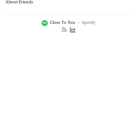
About
/
Friends
Close To You
–
Spotify