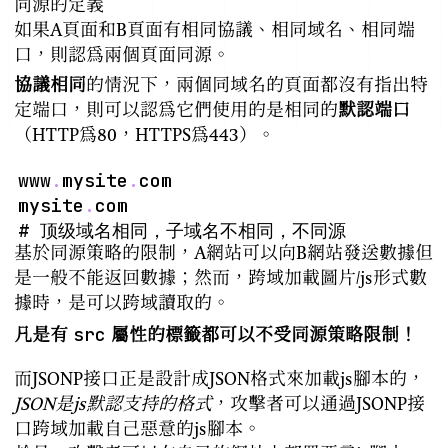
同源的定義
如果A頁面和B頁面有相同協議、相同域名、相同端
口，則認為兩個頁面同源。
協議相同
的情況下，兩個同域名的頁面都沒有指出特
定端口，則可以認為它們使用的是相同的
默認端口
（HTTP為80，HTTPS為443）。
www
.
mysite
.
mysite
.
基於同源策略的限制，A網站可以向B網站發送數據但
是一般不能返回數據；然而，跨域加載圖片/js形式數
據時，是可以跨域讀取的。
src
凡是有
屬性的標籤都可以不受同源策略限制！
而JSONP接口正是設計成JSON格式來加載js腳本的，
JSON是js默認支持的格式
，攻擊者可以通過JSONP接
口跨域加載自己惡意的js腳本。