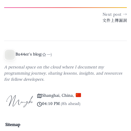
Next post →
文件上傳漏洞
Bu44er's blog
(
---
)
A personal space on the cloud where I document my
programming journey, sharing lessons, insights, and resources
for fellow developers.
Shanghai, China
,
04:10 PM
(
8h ahead
)
Sitemap