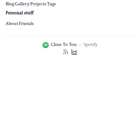
Blog
/
Gallery
/
Projects
/
Tags
Personal stuff
About
/
Friends
Close To You
–
Spotify