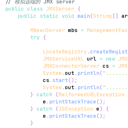
// 模拟远端的 JMX server
public
class
JMXServer
{
public
static
void
main
(
String
[
]
 ar
MBeanServer
 mbs 
=
ManagementFac
try
{
LocateRegistry
.
createRegist
JMXServiceURL
 url 
=
new
JMX
JMXConnectorServer
 cs 
=
JMX
System
.
out
.
println
(
".......
            cs
.
start
(
)
;
System
.
out
.
println
(
".......
}
catch
(
MalformedURLException
 
            e
.
printStackTrace
(
)
;
}
catch
(
IOException
 e
)
{
            e
.
printStackTrace
(
)
;
}