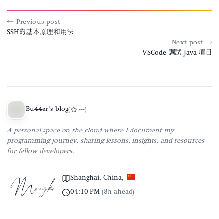
← Previous post
SSH的基本原理和用法
Next post →
VSCode 調試 Java 項目
Bu44er's blog
(
---
)
A personal space on the cloud where I document my
programming journey, sharing lessons, insights, and resources
for fellow developers.
Shanghai, China
,
04:10 PM
(
8h ahead
)