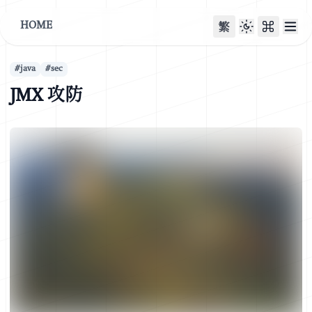
HOME
繁
#
java
#
sec
JMX 攻防