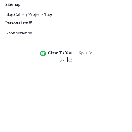
Sitemap
Blog
/
Gallery
/
Projects
/
Tags
Personal stuff
About
/
Friends
Close To You
–
Spotify