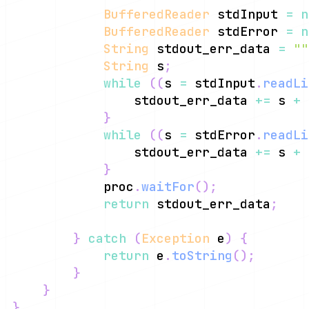
BufferedReader
 stdInput 
=
n
BufferedReader
 stdError 
=
n
String
 stdout_err_data 
=
""
String
 s
;
while
(
(
s 
=
 stdInput
.
readLi
                stdout_err_data 
+=
 s 
+
}
while
(
(
s 
=
 stdError
.
readLi
                stdout_err_data 
+=
 s 
+
}
            proc
.
waitFor
(
)
;
return
 stdout_err_data
;
}
catch
(
Exception
 e
)
{
return
 e
.
toString
(
)
;
}
}
}