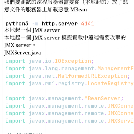
我們要測試的遠程服務器需要從（本地起的）放了惡
意文件的服務器上加載惡意 MBean
python3 
-m
 http.server 
4141
本地起一個 JMX server
本地起一個 JMX server 模擬實戰中遠端需要攻擊的
JMX server。
JMXServer.java
import
java
.
io
.
IOException
;
import
java
.
lang
.
management
.
ManagementF
import
java
.
net
.
MalformedURLException
;
import
java
.
rmi
.
registry
.
LocateRegistry
import
javax
.
management
.
MBeanServer
;
import
javax
.
management
.
remote
.
JMXConne
import
javax
.
management
.
remote
.
JMXConne
import
javax
.
management
.
remote
.
JMXServi