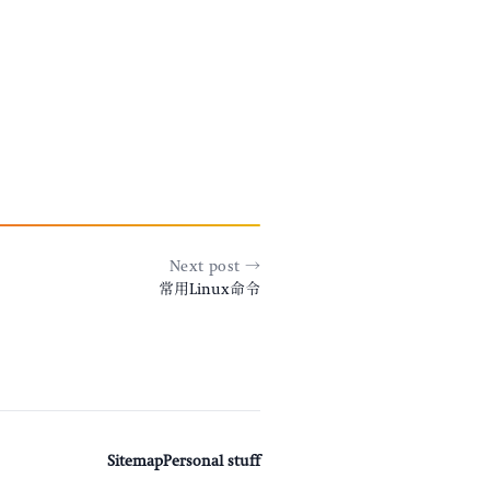
Next post →
常用Linux命令
Sitemap
Personal stuff