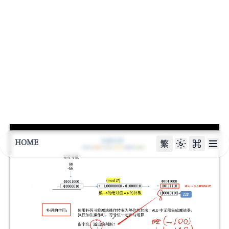
PSW
程序状态字寄存器
\text{PSW 程序状态
=
FR
标志寄存器
2.2.3 定點數的移位
r
2^r
2
r
r
左右移動
位 約等於 乘除
邏輯移位
用於無符號整數
左移：高位丟棄，低位補零